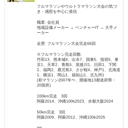
フルマラソンやウルトラマラソン大会の気づ
き・感想を中心に発信
職業: 会社員
地場設備メーカー → ベンチャーIT → 大手メ
ーカー
走歴: フルマラソン大会完走66回
※フルマラソン完走回数:
竹田13、熊本城9、出水7、国東5、指宿5、東
京1、天草2、青島5、筑後川1、日田1、下関
2、福岡2、鹿児島3、さが桜4、神戸1、北海道
1、横浜1、岡山1、福知山1、北九州1
(初マラソン2007年〜、開催地13都道府県・
20箇所)
100km完走 3回
阿蘇2014、沖縄100k2023、水都大阪2024
50km完走 3回
阿蘇2009、阿蘇2012、沖縄100k2025