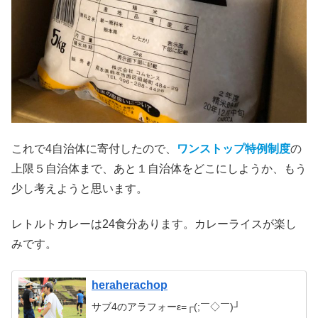
これで4自治体に寄付したので、
ワンストップ特例制度
の
上限５自治体まで、あと１自治体をどこにしようか、もう
少し考えようと思います。
レトルトカレーは24食分あります。カレーライスが楽し
みです。
heraherachop
サブ4のアラフォーε=┌(;￣◇￣)┘