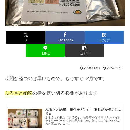
X
Facebook
はてブ
LINE
コピー
2020.11.28
2024.02.19
時間が経つのは早いもので、もうすぐ12月です。
ふるさと納税
の枠を使い切る必要があります。
ふるさと納税 寄付をどこに 返礼品を何にしよ
うか
ふるさと納税についてです。石巻市からオリジナルトイレ
ットペーパーセットが届きました。何にしようかといろい
ろと選んでいます。