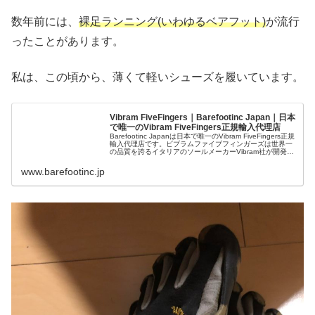
数年前には、
裸足ランニング(いわゆるベアフット)
が流行
ったことがあります。
私は、この頃から、薄くて軽いシューズを履いています。
Vibram FiveFingers｜Barefootinc Japan｜日本
で唯一のVibram FiveFingers正規輸入代理店
Barefootinc Japanは日本で唯一のVibram FiveFingers正規
輸入代理店です。ビブラムファイブフィンガーズは世界一
の品質を誇るイタリアのソールメーカーVibram社が開発し
た5本指シューズ。足指を自由に動かせ、足の...
www.barefootinc.jp