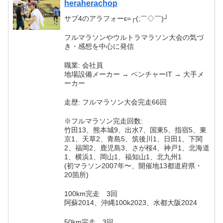
heraherachop
サブ4のアラフォーε=┌(;￣◇￣)┘
フルマラソンやウルトラマラソン大会の気づ
き・感想を中心に発信
職業: 会社員
地場設備メーカー → ベンチャーIT → 大手メ
ーカー
走歴: フルマラソン大会完走66回
※フルマラソン完走回数:
竹田13、熊本城9、出水7、国東5、指宿5、東
京1、天草2、青島5、筑後川1、日田1、下関
2、福岡2、鹿児島3、さが桜4、神戸1、北海道
1、横浜1、岡山1、福知山1、北九州1
(初マラソン2007年〜、開催地13都道府県・
20箇所)
100km完走 3回
阿蘇2014、沖縄100k2023、水都大阪2024
50km完走 3回