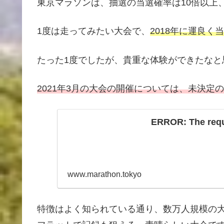
東京マラソンは、抽選の当選確率は10倍以上
1度は走ってみたい大会で、
2018年に運良く
たった1度でしたが、貴重な体験ができたなと
2021年3月の大会の開催については、未決定
ERROR: The reque
www.marathon.tokyo
特徴はよく知られている通り、数万人規模の