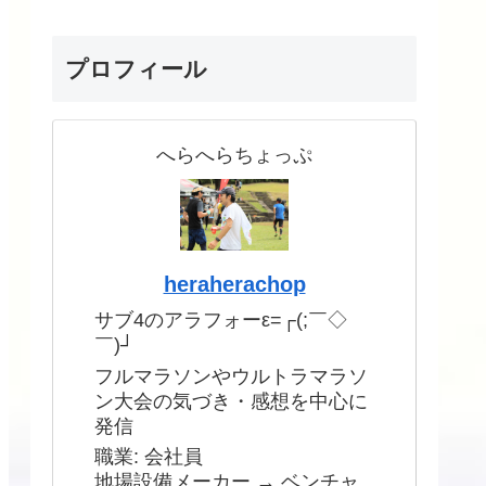
プロフィール
へらへらちょっぷ
heraherachop
サブ4のアラフォーε=┌(;￣◇
￣)┘
フルマラソンやウルトラマラソ
ン大会の気づき・感想を中心に
発信
職業: 会社員
地場設備メーカー → ベンチャ